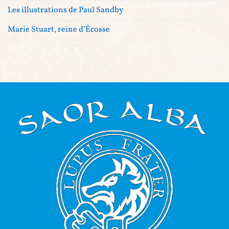
Les illustrations de Paul Sandby
Marie Stuart, reine d’Écosse