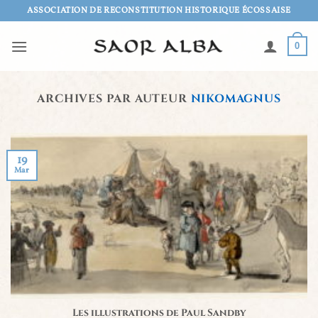
Passer
ASSOCIATION DE RECONSTITUTION HISTORIQUE ÉCOSSAISE
au
contenu
0
ARCHIVES PAR AUTEUR
NIKOMAGNUS
19
Mar
Les illustrations de Paul Sandby