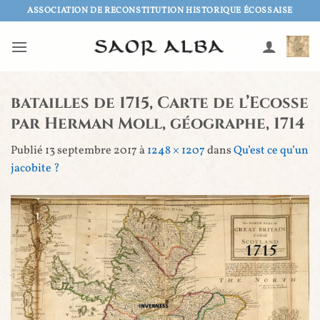
Passer
ASSOCIATION DE RECONSTITUTION HISTORIQUE ÉCOSSAISE
au
contenu
batailles de 1715, Carte de l’Ecosse
par Herman Moll, géographe, 1714
Publié
13 septembre 2017
à
1248 × 1207
dans
Qu’est ce qu’un
jacobite ?