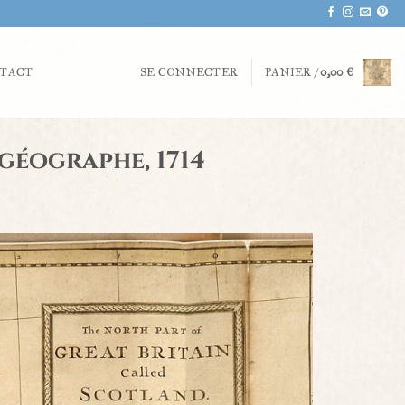
TACT
SE CONNECTER
PANIER /
0,00
€
 géographe, 1714