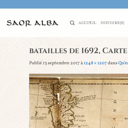
Passer
au
contenu
ACCUEIL
HISTOIRE(S)
batailles de 1692, Cart
Publié
13 septembre 2017
à
1248 × 1207
dans
Qu’e