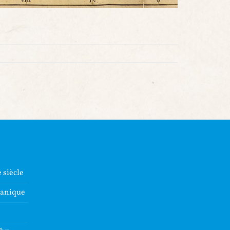
 siècle
lanique