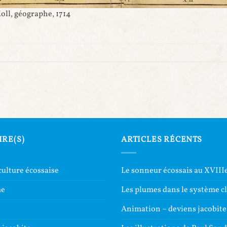
oll, géographe, 1714
IRE(S)
ARTICLES RÉCENTS
culture écossaise
Le sonneur écossais au XVIIIe
me
Les plumes dans le système c
e
Animation – deviens jacobite