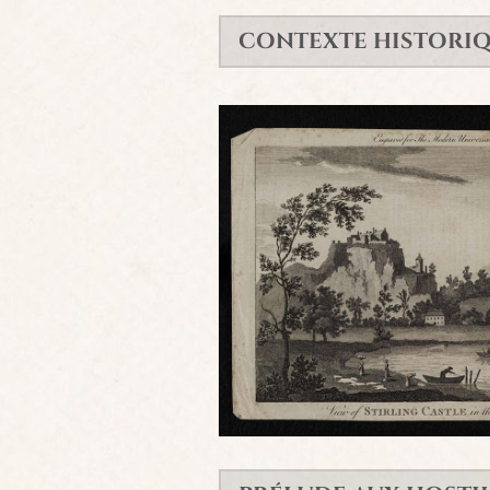
CONTEXTE HISTORI
Château de Stirling - auteur et dat
siècle (ref.Blaikie.SNPG_.24.176)