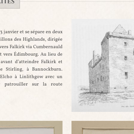
ITÉS
3 janvier et se sépare en deux
illons des Highlands, dirigée
 vers Falkirk via Cumbernauld
t vers Édimbourg. Au lieu de
 avant d’atteindre Falkirk et
 de Stirling, à Bannockburn.
 Elcho à Linlithgow avec un
 patrouiller sur la route
Linlithgow Palace par Douglas (1