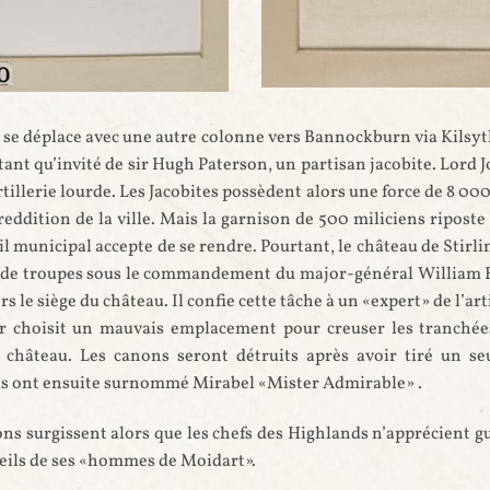
Lord Elcho - auteur et date 
 inconnue, probablement XVIIIe
(ref.Blaikie.SNPG_.4.11)
 se déplace avec une autre colonne vers Bannockburn via Kilsyth.
ant qu’invité de sir Hugh Paterson, un partisan jacobite. Lor
rtillerie lourde. Les Jacobites possèdent alors une force de 8 
 reddition de la ville. Mais la garnison de 500 miliciens riposte
seil municipal accepte de se rendre. Pourtant, le château de Stir
t de troupes sous le commandement du major-général William B
 le siège du château. Il confie cette tâche à un «expert» de l’arti
 choisit un mauvais emplacement pour creuser les tranchée
 château. Les canons seront détruits après avoir tiré un se
is ont ensuite surnommé Mirabel «Mister Admirable» .
s surgissent alors que les chefs des Highlands n’apprécient gu
seils de ses «hommes de Moidart».