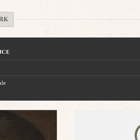
IRK
nce
ale