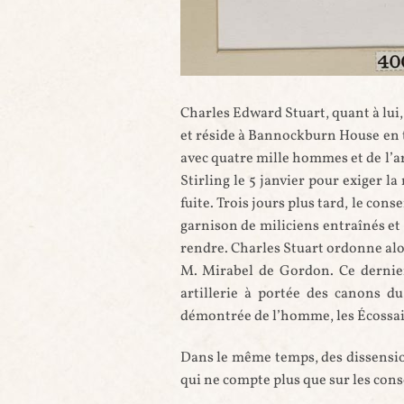
Lord George Murray - auteur et date
siècle (ref.Blaikie.SNPG_.4.15)
Charles Edward Stuart, quant à lui,
et réside à Bannockburn House en t
avec quatre mille hommes et de l’a
Stirling le 5 janvier pour exiger la
fuite. Trois jours plus tard, le con
garnison de miliciens entraînés e
rendre. Charles Stuart ordonne alors
M. Mirabel de Gordon. Ce dernier
artillerie à portée des canons du
démontrée de l’homme, les Écossa
Dans le même temps, des dissension
qui ne compte plus que sur les con