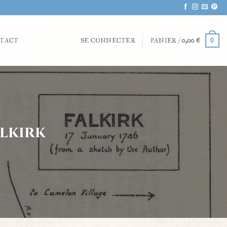
0
TACT
SE CONNECTER
PANIER /
0,00
€
alkirk