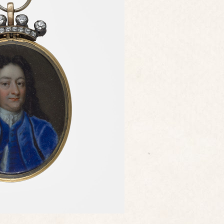
edrich Zincke - date inconnue (ref. PG