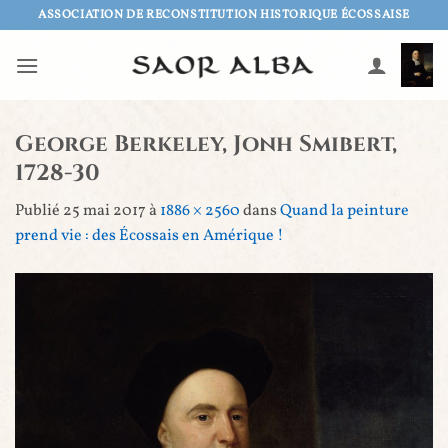
Passer
ASSOCIATION DE RECONSTITUTION HISTORIQUE ÉCOSSAISE
au
contenu
George Berkeley, Jonh Smibert,
1728-30
Publié
25 mai 2017
à
1886 × 2560
dans
Quand la peinture
prend vie : des Écossais en Amérique !