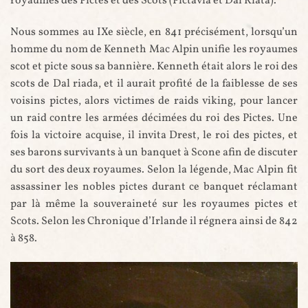
royaumes des Pictes et des Scots (Pictavia et Dál Riata).
Nous sommes au IXe siècle, en 841 précisément, lorsqu’un
homme du nom de Kenneth Mac Alpin unifie les royaumes
scot et picte sous sa bannière. Kenneth était alors le roi des
scots de Dal riada, et il aurait profité de la faiblesse de ses
voisins pictes, alors victimes de raids viking, pour lancer
un raid contre les armées décimées du roi des Pictes. Une
fois la victoire acquise, il invita Drest, le roi des pictes, et
ses barons survivants à un banquet à Scone afin de discuter
du sort des deux royaumes. Selon la légende, Mac Alpin fit
assassiner les nobles pictes durant ce banquet réclamant
par là même la souveraineté sur les royaumes pictes et
Scots. Selon les Chronique d’Irlande il régnera ainsi de 842
à 858.