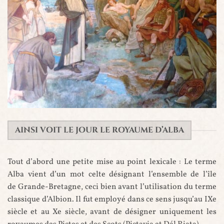
Saint Columba convertissant le roi Brude des Pictes, par William
Hole, 1899
AINSI VOIT LE JOUR LE ROYAUME D’ALBA
Tout d’abord une petite mise au point lexicale : Le terme
Alba vient d’un mot celte désignant l’ensemble de l’île
de Grande-Bretagne, ceci bien avant l’utilisation du terme
classique d’Albion. Il fut employé dans ce sens jusqu’au IXe
siècle et au Xe siècle, avant de désigner uniquement les