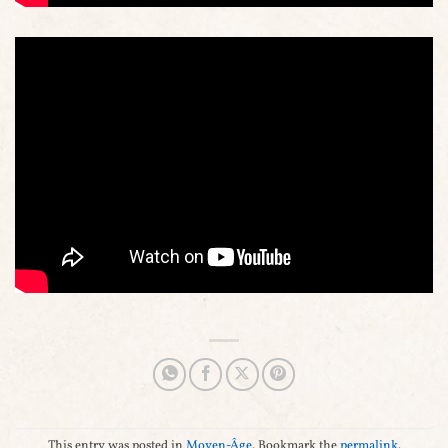
This entry was posted in
Moyen-Âge
. Bookmark the
permalink
.