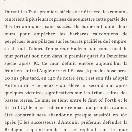
Durant les Trois premiers siècles de nôtre ère, les romains
tentèrent à plusieurs reprises de soumettre cette partie des
îles britanniques, sans succès. Ils édifièrent donc deux
murs pour empêcher les barbares calédoniens de
perpétuer leurs pillages sur les terres pacifiées de l’empire.
C’est tout d’abord l’empereur Hadrien qui construisit le
mur portant son nom dans le premier quart du Deuxième
siècle après JC. Ce mur définit encore aujourd’hui la
frontière entre l’Angleterre et l’Ecosse, à peu de chose près.
20 ans plus tard, en 140 de notre ère, c’est son fils adoptif
Antonin dit « le pieux » qui élève un second mur après
quelques victoires significatives sur les tribus celtes des
basses terres. Le mur se tient entre le first of Forth et le
firth of Cylde, mais ce dernier rempart qui prendra 12 ans a
être construit sera abandonné presque aussitôt en 160
après JC,les successeurs d’Antonin préférant défendre la
Bretagne septentrionale en se repliant sur le mur