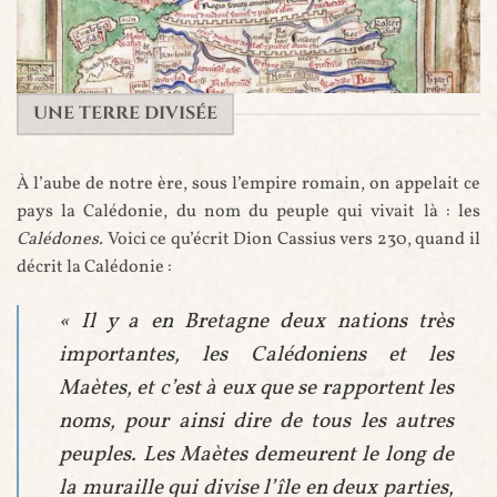
Carte de l'Écosse de la carte de Matthew Paris (détail) - 1250
UNE TERRE DIVISÉE
À l’aube de notre ère, sous l’empire romain, on appelait ce
pays la Calédonie, du nom du peuple qui vivait là : les
Calédones.
Voici ce qu’écrit Dion Cassius vers 230, quand il
décrit la Calédonie :
« Il y a en Bretagne deux nations très
importantes, les Calédoniens et les
Maètes, et c’est à eux que se rapportent les
noms, pour ainsi dire de tous les autres
peuples. Les Maètes demeurent le long de
la muraille qui divise l’île en deux parties,