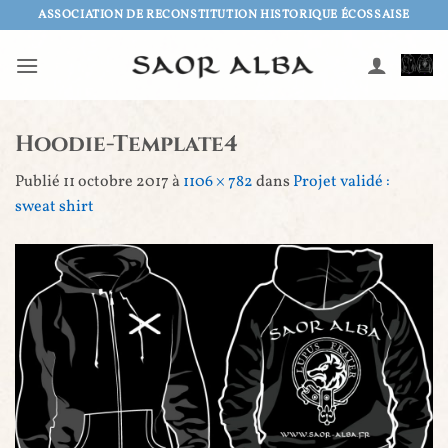
Passer
ASSOCIATION DE RECONSTITUTION HISTORIQUE ÉCOSSAISE
au
contenu
Hoodie-Template4
Publié
11 octobre 2017
à
1106 × 782
dans
Projet validé :
sweat shirt