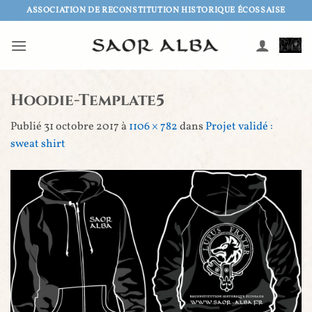
Passer
ASSOCIATION DE RECONSTITUTION HISTORIQUE ÉCOSSAISE
au
contenu
Hoodie-Template5
Publié
31 octobre 2017
à
1106 × 782
dans
Projet validé :
sweat shirt