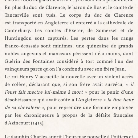
En plus du duc de Clarence, le baron de Ros et le comte de
Tancarville sont tués. Le corps du duc de Clarence
est transporté en Angleterre et enterré à la cathédrale de
Canterbury. Les comtes d’Exeter, de Somerset et de
Huntingdon sont capturés. Les pertes dans les rangs
franco-écossais sont minimes, une quinzaine de grands
nobles angevins et manceaux périssent néanmoins, dont
Guérin des Fontaines considéré à tort comme l’un des
vainqueurs parce qu’on l’a confondu avec son frère Jean.
Le roi Henry V accueille la nouvelle avec un violent accès
de colère, déclarant que, si son frère avait survécu, «
il
l’eust fait mectre lui-même à mort
» pour le punir d’une
désobéissance qui avait coûté à l’Angleterre «
la fine fleur
de sa chevalerie
», pour reprendre une formule employée
par les chroniqueurs à propos de la défaite française
d’Azincourt (1415).
Le dauphin Charles apprit l’heureuse nouvelle à Poitiers et