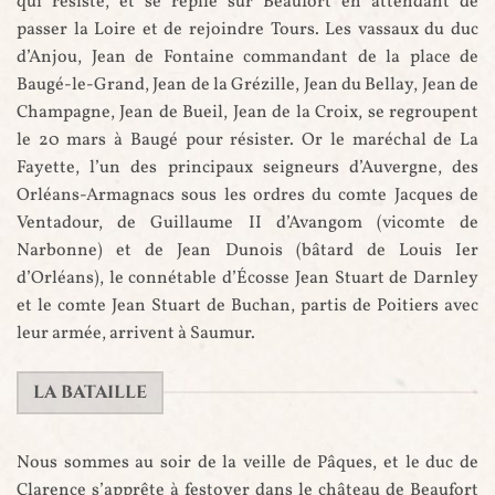
qui résiste, et se replie sur Beaufort en attendant de
passer la Loire et de rejoindre Tours. Les vassaux du duc
d’Anjou, Jean de Fontaine commandant de la place de
Baugé-le-Grand, Jean de la Grézille, Jean du Bellay, Jean de
Champagne, Jean de Bueil, Jean de la Croix, se regroupent
le 20 mars à Baugé pour résister. Or le maréchal de La
Fayette, l’un des principaux seigneurs d’Auvergne, des
Orléans-Armagnacs sous les ordres du comte Jacques de
Ventadour, de Guillaume II d’Avangom (vicomte de
Narbonne) et de Jean Dunois (bâtard de Louis Ier
d’Orléans), le connétable d’Écosse Jean Stuart de Darnley
et le comte Jean Stuart de Buchan, partis de Poitiers avec
leur armée, arrivent à Saumur.
LA BATAILLE
Nous sommes au soir de la veille de Pâques, et le duc de
Clarence s’apprête à festoyer dans le château de Beaufort