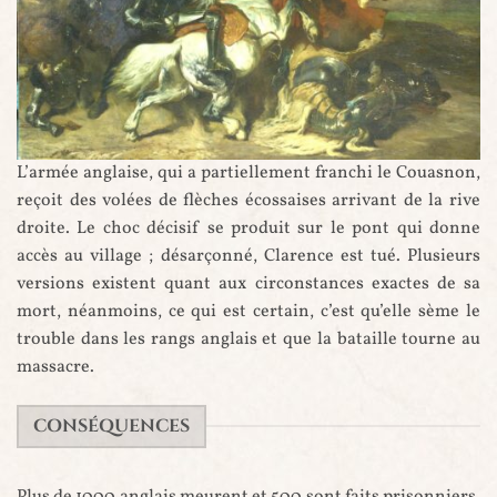
L’armée anglaise, qui a partiellement franchi le Couasnon,
La Bataille de Baugé, par Alfred de Dreux, 1839
reçoit des volées de flèches écossaises arrivant de la rive
droite. Le choc décisif se produit sur le pont qui donne
accès au village ; désarçonné, Clarence est tué. Plusieurs
versions existent quant aux circonstances exactes de sa
mort, néanmoins, ce qui est certain, c’est qu’elle sème le
trouble dans les rangs anglais et que la bataille tourne au
massacre.
CONSÉQUENCES
Plus de 1000 anglais meurent et 500 sont faits prisonniers.