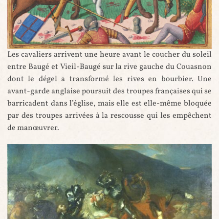
Les cavaliers arrivent une heure avant le coucher du soleil
La bataille de Baugé - Vigiles du roi Charles VII, par Martial ,
entre Baugé et Vieil-Baugé sur la rive gauche du Couasnon
XVe siècle (Gallica ID btv1b105380390/f60)
dont le dégel a transformé les rives en bourbier. Une
avant-garde anglaise poursuit des troupes françaises qui se
barricadent dans l’église, mais elle est elle-même bloquée
par des troupes arrivées à la rescousse qui les empêchent
de manœuvrer.