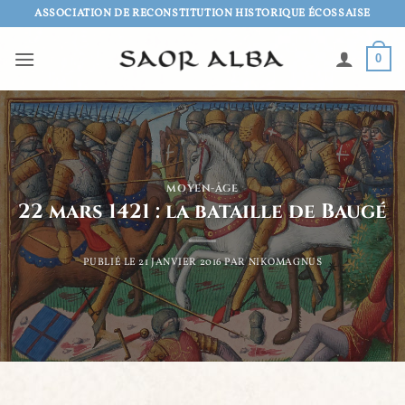
Passer
ASSOCIATION DE RECONSTITUTION HISTORIQUE ÉCOSSAISE
au
contenu
0
MOYEN-ÂGE
22 mars 1421 : la bataille de Baugé
PUBLIÉ LE
21 JANVIER 2016
PAR
NIKOMAGNUS