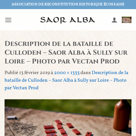
Passer
ASSOCIATION DE RECONSTITUTION HISTORIQUE ÉCOSSAISE
au
contenu
Description de la bataille de
Culloden – Saor Alba à Sully sur
Loire – Photo par Vectan Prod
Publié
13 février 2019
à
2000 × 1333
dans
Description de la
bataille de Culloden – Saor Alba à Sully sur Loire – Photo
par Vectan Prod