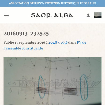
Passer
ASSOCIATION DE RECONSTITUTION HISTORIQUE ÉCOSSAISE
au
contenu
20160913_232525
Publié
13 septembre 2016
à
2048 × 1536
dans
PV de
l’assemblé constituante