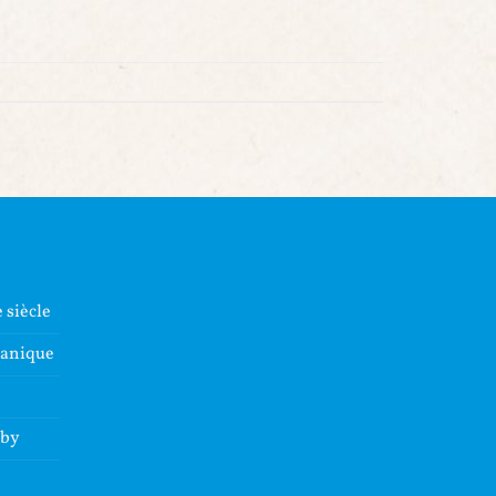
 siècle
lanique
dby