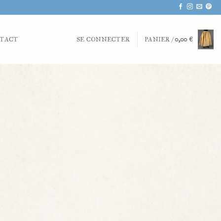
TACT
SE CONNECTER
PANIER /
0,00
€