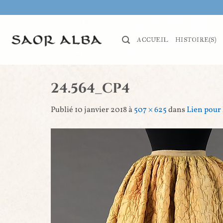
Passer
au
contenu
ACCUEIL
HISTOIRE(S)
24.564_CP4
Publié
10 janvier 2018
à
507 × 625
dans
Lien pour 