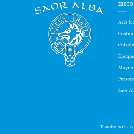
HISTO
Arts & 
Costu
Cuisin
Époque 
Moyen
Person
Saor A
Tous droits réser