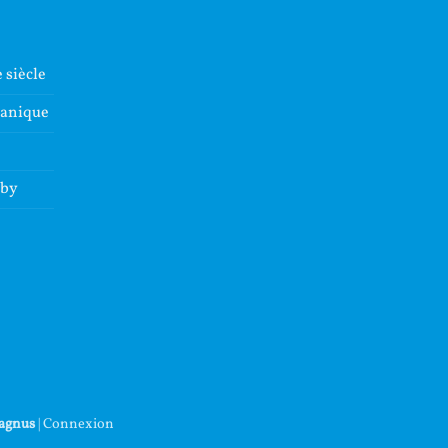
 siècle
lanique
dby
agnus
|
Connexion