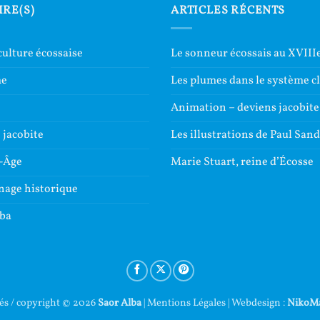
IRE(S)
ARTICLES RÉCENTS
culture écossaise
Le sonneur écossais au XVIIIe
me
Les plumes dans le système c
e
Animation – deviens jacobite
jacobite
Les illustrations de Paul San
-Âge
Marie Stuart, reine d’Écosse
nage historique
lba
vés / copyright © 2026
Saor Alba
|
Mentions Légales
| Webdesign :
NikoM