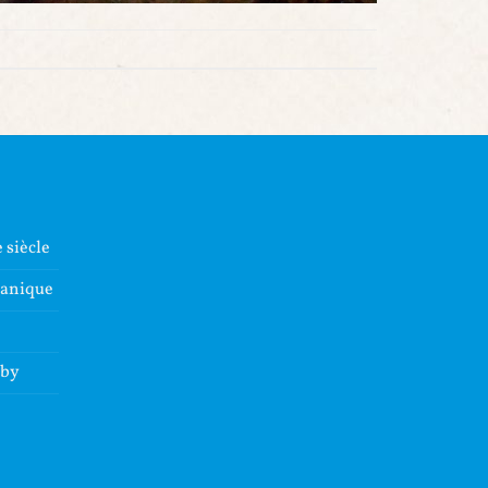
 siècle
lanique
dby