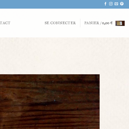
TACT
SE CONNECTER
PANIER /
0,00
€