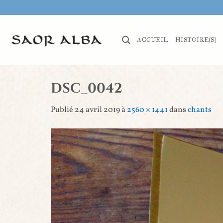
Passer
au
contenu
ACCUEIL
HISTOIRE(S)
DSC_0042
Publié
24 avril 2019
à
2560 × 1441
dans
chants