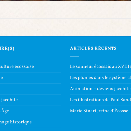
IRE(S)
ARTICLES RÉCENTS
culture écossaise
Le sonneur écossais au XVIIIe
me
Les plumes dans le système c
e
Animation – deviens jacobite
jacobite
Les illustrations de Paul San
-Âge
Marie Stuart, reine d’Écosse
nage historique