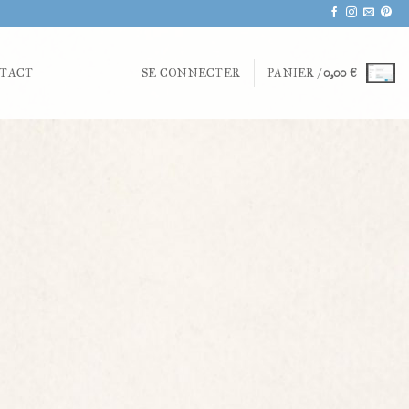
TACT
SE CONNECTER
PANIER /
0,00
€