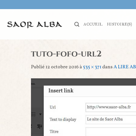
Passer
au
contenu
ACCUEIL
HISTOIRE(S)
tuto-fofo-url2
Publié
12 octobre 2016
à
535 × 371
dans
A LIRE AB