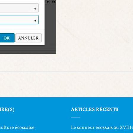
IRE(S)
ARTICLES RÉCENTS
culture écossaise
Le sonneur écossais au XVIIIe