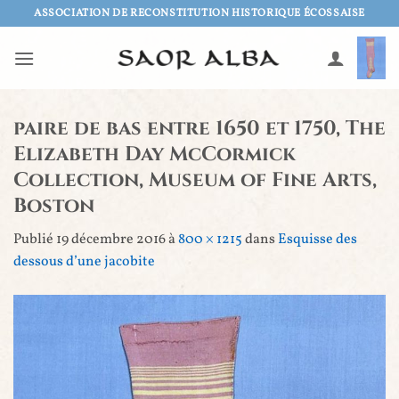
Passer
ASSOCIATION DE RECONSTITUTION HISTORIQUE ÉCOSSAISE
au
contenu
paire de bas entre 1650 et 1750, The
Elizabeth Day McCormick
Collection, Museum of Fine Arts,
Boston
Publié
19 décembre 2016
à
800 × 1215
dans
Esquisse des
dessous d’une jacobite