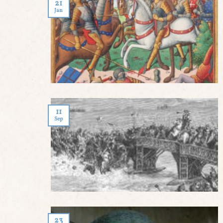
21
Jan
11
Sep
23