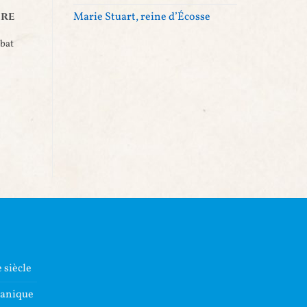
ire
Marie Stuart, reine d’Écosse
bat
 siècle
lanique