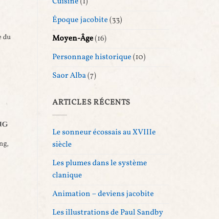
Cuisine
(1)
Époque jacobite
(33)
e du
Moyen-Âge
(16)
Personnage historique
(10)
Saor Alba
(7)
ARTICLES RÉCENTS
ng
Le sonneur écossais au XVIIIe
ng,
siècle
Les plumes dans le système
clanique
Animation – deviens jacobite
Les illustrations de Paul Sandby