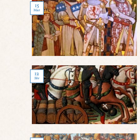
15
Mar
12
Fév