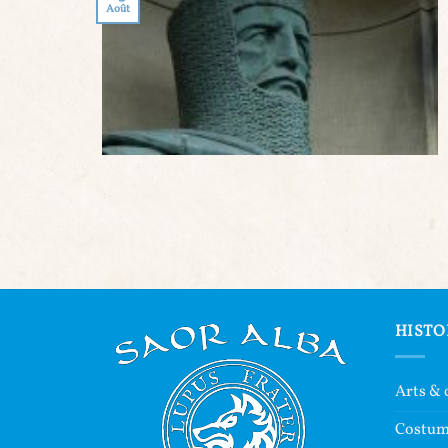
Août
HISTO
Arts & 
Costu