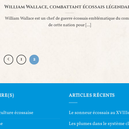
William Wallace, combattant écossais légenda
William Wallace est un chef de guerre écossais emblématique du com
de cette nation pour [...]
1
2
IRE(S)
ARTICLES RÉCENTS
culture écossaise
Le sonneur écossais au XVIIIe
me
Les plumes dans le système c