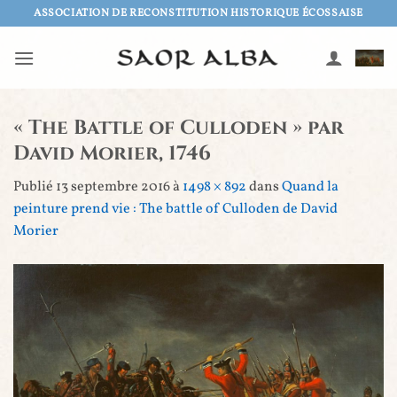
Passer
ASSOCIATION DE RECONSTITUTION HISTORIQUE ÉCOSSAISE
au
contenu
« The Battle of Culloden » par
David Morier, 1746
Publié
13 septembre 2016
à
1498 × 892
dans
Quand la
peinture prend vie : The battle of Culloden de David
Morier