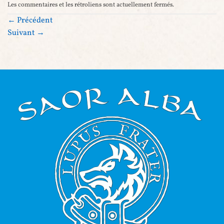
Les commentaires et les rétroliens sont actuellement fermés.
←
Précédent
Suivant
→