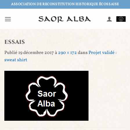
Passer
ASSOCIATION DE RECONSTITUTION HISTORIQUE ÉCOSSAISE
au
contenu
essais
Publié
19 décembre 2017
à
290 × 172
dans
Projet validé :
sweat shirt