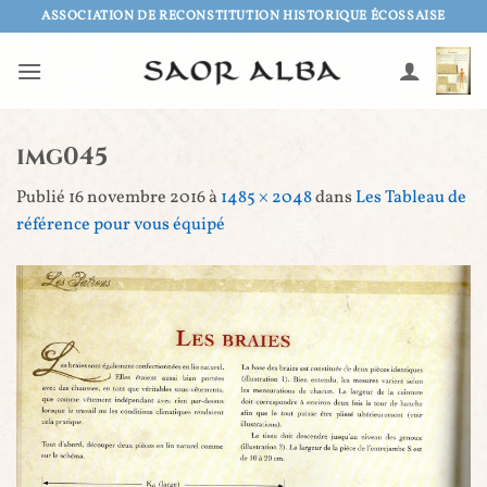
Passer
ASSOCIATION DE RECONSTITUTION HISTORIQUE ÉCOSSAISE
au
contenu
img045
Publié
16 novembre 2016
à
1485 × 2048
dans
Les Tableau de
référence pour vous équipé