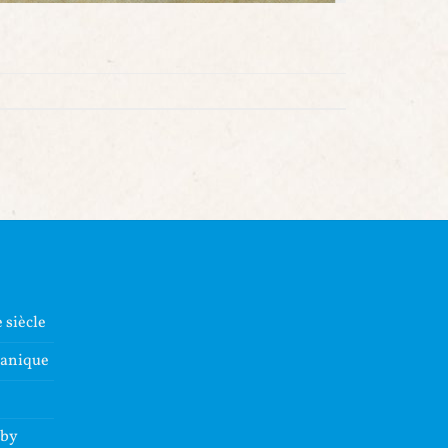
 siècle
lanique
dby