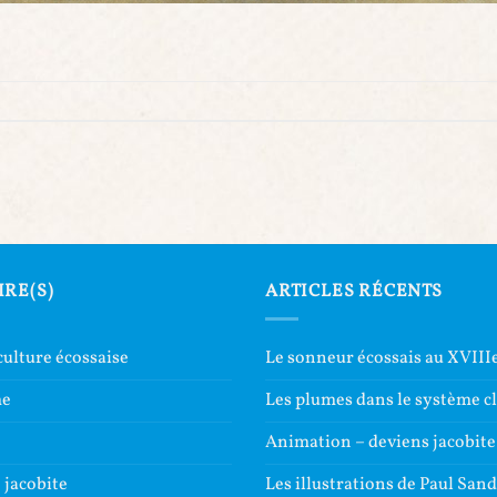
IRE(S)
ARTICLES RÉCENTS
culture écossaise
Le sonneur écossais au XVIIIe
me
Les plumes dans le système c
e
Animation – deviens jacobite
jacobite
Les illustrations de Paul San