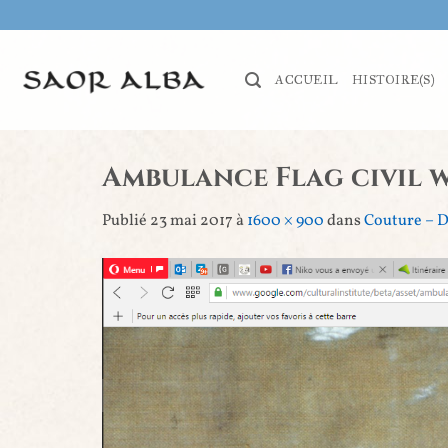
Passer
au
contenu
ACCUEIL
HISTOIRE(S)
Ambulance Flag civil 
Publié
23 mai 2017
à
1600 × 900
dans
Couture – D