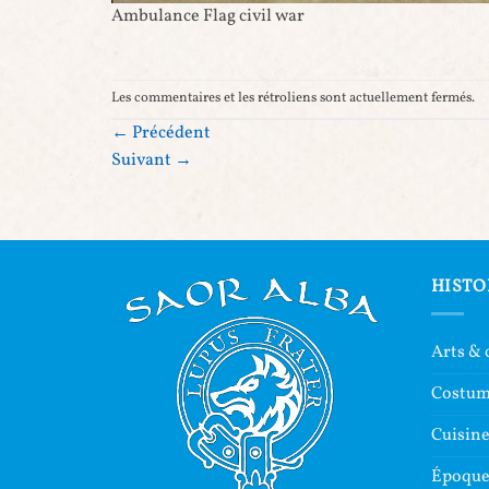
Ambulance Flag civil war
Les commentaires et les rétroliens sont actuellement fermés.
←
Précédent
Suivant
→
HISTO
Arts & 
Costu
Cuisin
Époque 