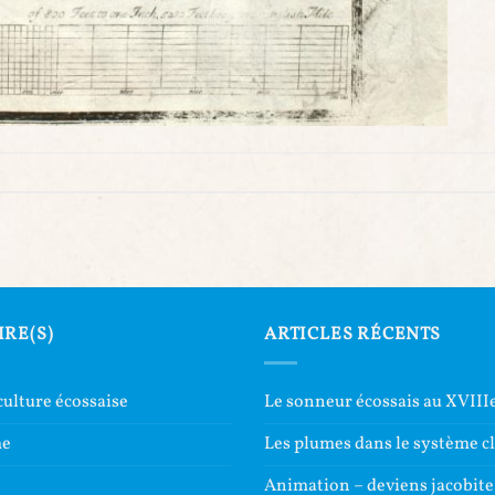
IRE(S)
ARTICLES RÉCENTS
culture écossaise
Le sonneur écossais au XVIIIe
me
Les plumes dans le système c
e
Animation – deviens jacobite