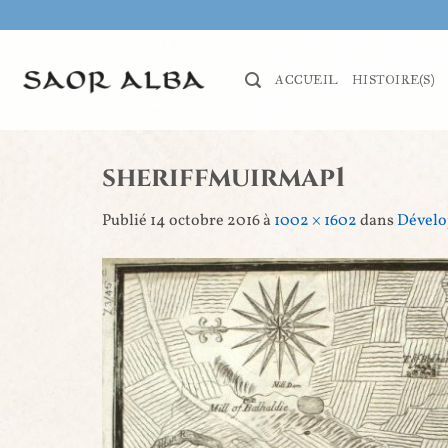
Passer
au
contenu
ACCUEIL
HISTOIRE(S)
sheriffmuirmap1
Publié
14 octobre 2016
à
1002 × 1602
dans
Dévelo