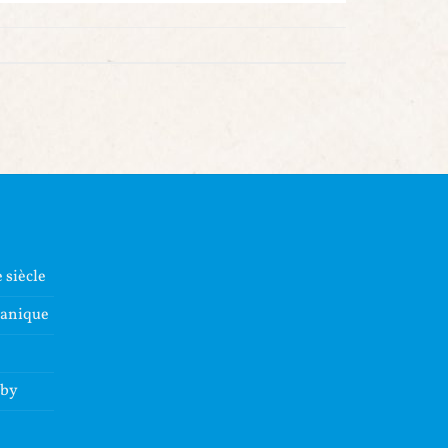
 siècle
lanique
dby