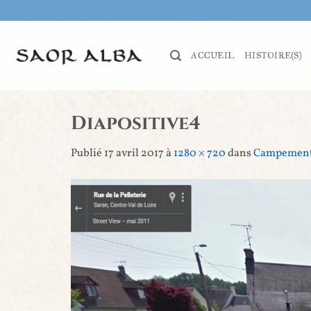
Passer
au
contenu
ACCUEIL
HISTOIRE(S)
Diapositive4
Publié
17 avril 2017
à
1280 × 720
dans
Campement 