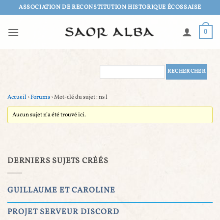
Passer
ASSOCIATION DE RECONSTITUTION HISTORIQUE ÉCOSSAISE
au
contenu
0
Accueil
›
Forums
›
Mot-clé du sujet : ns l
Aucun sujet n’a été trouvé ici.
DERNIERS SUJETS CRÉÉS
GUILLAUME ET CAROLINE
PROJET SERVEUR DISCORD