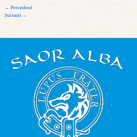
←
Précédent
Suivant
→