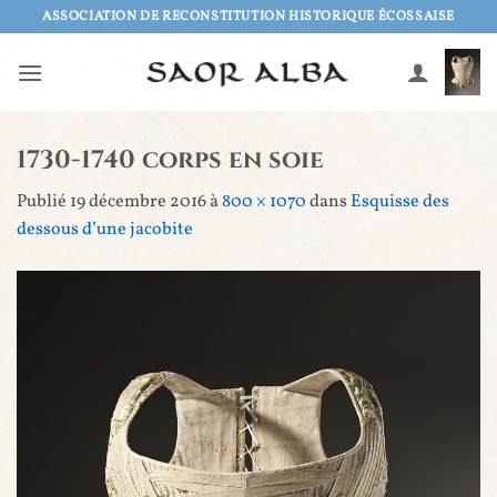
Passer
ASSOCIATION DE RECONSTITUTION HISTORIQUE ÉCOSSAISE
au
contenu
1730-1740 corps en soie
Publié
19 décembre 2016
à
800 × 1070
dans
Esquisse des
dessous d’une jacobite